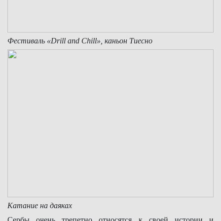
Фестиваль «
Drill
and
Chill
», каньон Тиесно
Катание на даяках
Сербы очень трепетно относятся к своей истории и