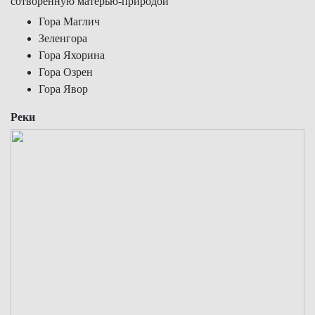
сотворенную матерью-природой
Гора Маглич
Зеленгора
Гора Яхорина
Гора Озрен
Гора Явор
Реки