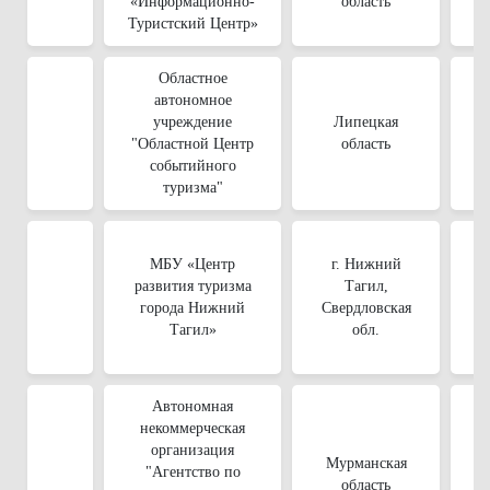
«Информационно-
область
Туристский Центр»
Областное
автономное
учреждение
Липецкая
"Областной Центр
область
событийного
туризма"
МБУ «Центр
г. Нижний
8-
развития туризма
Тагил,
города Нижний
Свердловская
Тагил»
обл.
Автономная
некоммерческая
организация
Мурманская
"Агентство по
область