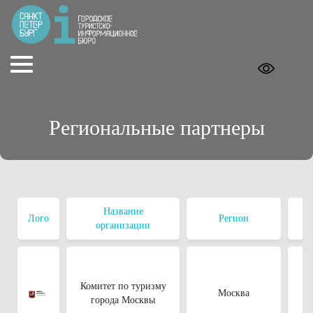
Региональные партнеры
Название
Лого
Регион
организации
Комитет по туризму
Москва
города Москвы
8 