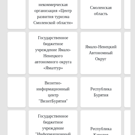
некоммерческая
Смоленская
организация «Центр
область
развития туризма
Смоленской области»
Государственное
бюджетное
Ямало-Ненецкий
учреждение Ямало-
Автономный
Ненецкого
Округ
автономного округа
«Ямалтур»
Визитно-
информационный
Республика
центр
Бурятия
"ВизитБурятия"
Государственное
бюджетное
учреждение
Республика
"Информационный
Карелия