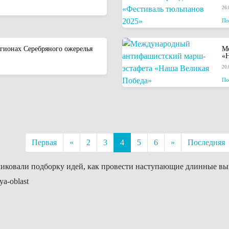
26.
По
егионах Серебряного ожерелья
М
«Н
20.
По
Первая
«
2
3
4
5
6
»
Последняя
иковали подборку идей, как провести наступающие длинные вых
ya-oblast