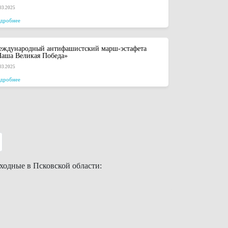
03.2025
дробнее
еждународный антифашистский марш-эстафета
аша Великая Победа»
03.2025
дробнее
одные в Псковской области: