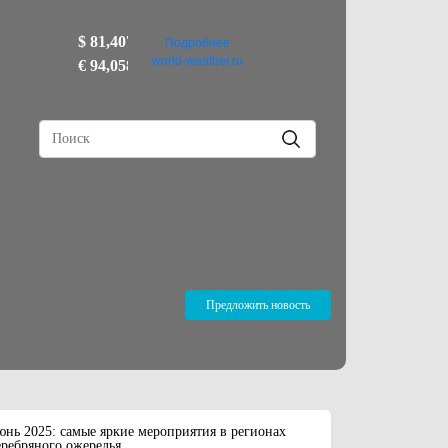
$ 81,4077
Подробнее
world-weather.ru
€ 94,0585
Предложить новость
нь 2025: самые яркие мероприятия в регионах
ребряного ожерелья