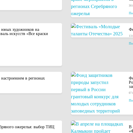
30.
По
т юных художников на
Фе
аль искусств «Все краски
13.
По
 настроением в регионах
Фо
Ро
за
07.
По
бряного ожерелья: выбор ТИЦ
В 
«Ф