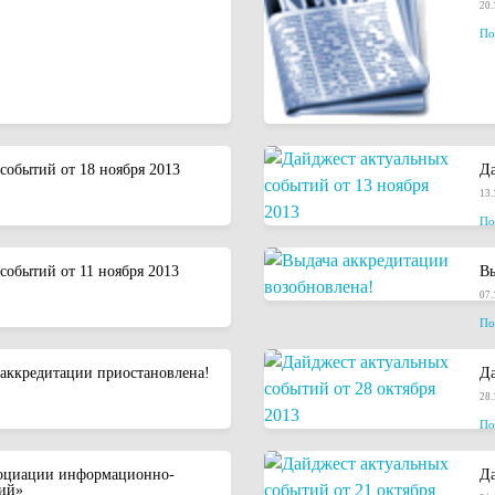
20.
По
событий от 18 ноября 2013
Да
13.
По
событий от 11 ноября 2013
Вы
07.
По
ккредитации приостановлена!
Да
28.
По
социации информационно-
Да
ций»