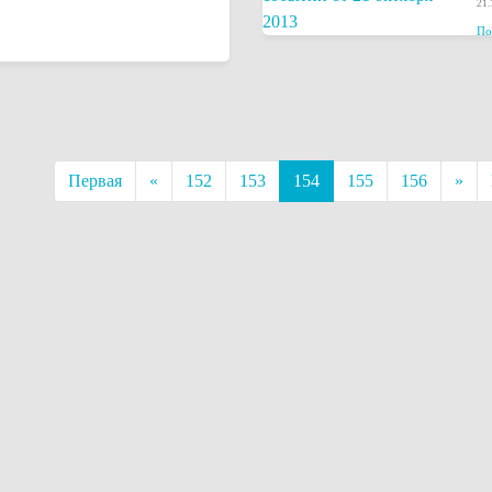
21.
По
Первая
«
152
153
154
155
156
»