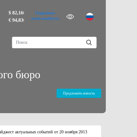
$ 82,1665
Подробнее
world-weather.ru
€ 94,8366
ого бюро
Предложить новость
йджест актуальных событий от 20 ноября 2013